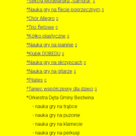
*Sekcja Modelarska „Samuraj”
*Nauka gry na flecie poprzecznym
*Chór Allegro
*Trio fletowe
*Kółko plastyczne
*Nauka gry na pianinie
*Klubik DOBEDU
*Nauka gry na skrzypcach
*Nauka gry na gitarze
*Pilates
*Taniec współczesny dla dzieci
*Orkiestra Dęta Gminy Bestwina
- nauka gry na trąbce
- nauka gry na puzonie
- nauka gry na klarnecie
- nauka gry na perkusji