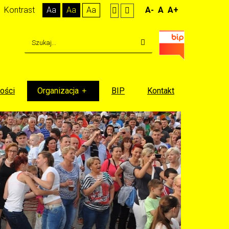
Kontrast
Aa
Aa
Aa
A-
A
A+
ości
Organizacja
BIP
Kontakt