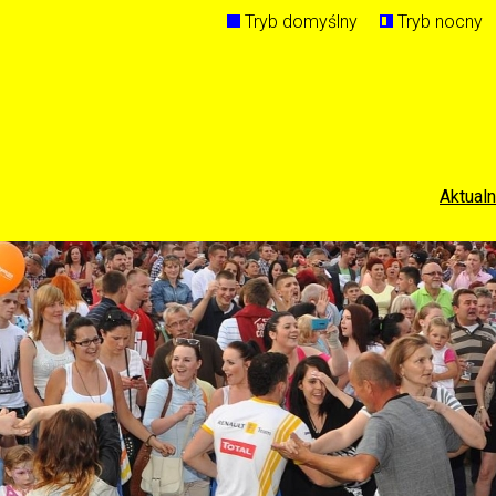
Tryb domyślny
Tryb nocny
Aktualn