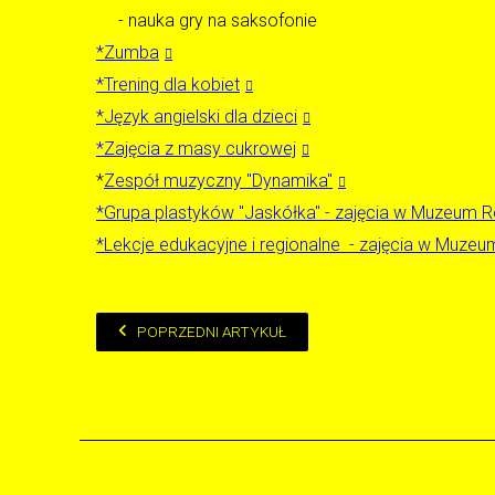
- nauka gry na saksofonie
*Zumba
*Trening dla kobiet
*Język angielski dla dzieci
*Zajęcia z masy cukrowej
*
Zespół muzyczny "Dynamika"
*Grupa plastyków "Jaskółka" - zajęcia w Muzeum 
*Lekcje edukacyjne i regionalne - zajęcia w Muze
POPRZEDNI ARTYKUŁ